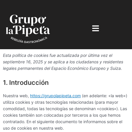
Ir
al
contenido
Consent
Consent
Consent
Consent
Consent
Consent
Consent
Consent
Consent
Consent
Consent
Esta política de cookies fue actualizada por última vez el
to
to
to
to
to
to
to
to
to
to
to
septiembre 16, 2025 y se aplica a los ciudadanos y residentes
service
service
service
service
service
service
service
service
service
service
service
legales permanentes del Espacio Económico Europeo y Suiza.
wistia
elementor
wordpress
woocomme
google-
wordfence
google-
google-
google-
youtube
varios
analytics
fonts
recaptcha
maps
1. Introducción
Nuestra web,
https://grupolapipeta.com
(en adelante: «la web»)
utiliza cookies y otras tecnologías relacionadas (para mayor
comodidad, todas las tecnologías se denominan «cookies»). Las
cookies también son colocadas por terceros a los que hemos
contratado. En el siguiente documento te informamos sobre el
uso de cookies en nuestra web.